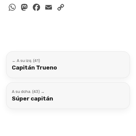
WhatsApp
Mastodon
Facebook
Email
Copy
Link
← A su izq. (41)
Capitán Trueno
A su dcha. (43) →
Súper capitán