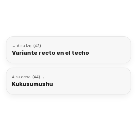
Link
← A su izq. (42)
Variante recto en el techo
A su dcha. (44) →
Kukusumushu