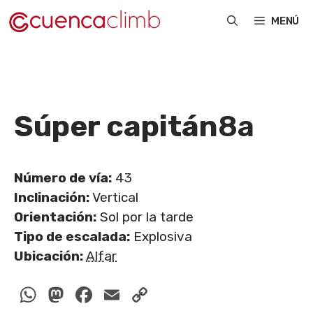
Saltar
MENÚ
al
contenido
Súper capitán
8a
Número de vía:
43
Inclinación:
Vertical
Orientación:
Sol por la tarde
Tipo de escalada:
Explosiva
Ubicación:
Alfar
WhatsApp
Mastodon
Facebook
Email
Copy