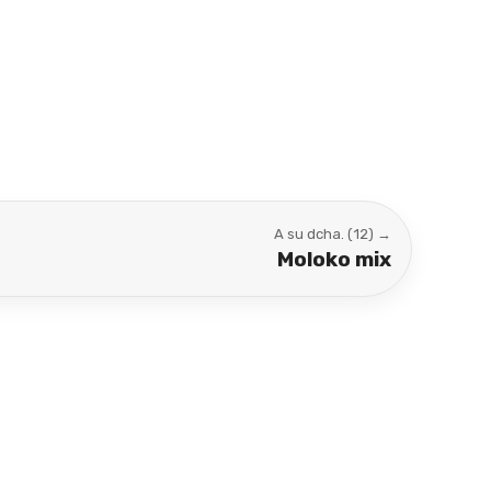
A su dcha. (12) →
Moloko mix