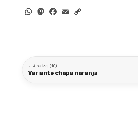
WhatsApp
Mastodon
Facebook
Email
Copy
Link
← A su izq. (10)
Variante chapa naranja