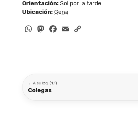
Orientación:
Sol por la tarde
Ubicación:
Gena
WhatsApp
Mastodon
Facebook
Email
Copy
Link
← A su izq. (1.1)
Colegas