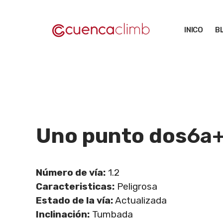
Saltar
al
INICO
B
contenido
Uno punto dos
6a
Número de vía:
1.2
Caracteristicas:
Peligrosa
Estado de la vía:
Actualizada
Inclinación:
Tumbada