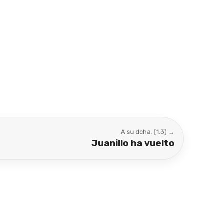
A su dcha. (1.3) →
Juanillo ha vuelto