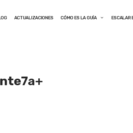
LOG
ACTUALIZACIONES
CÓMO ES LA GUÍA
ESCALAR 
ante
7a+