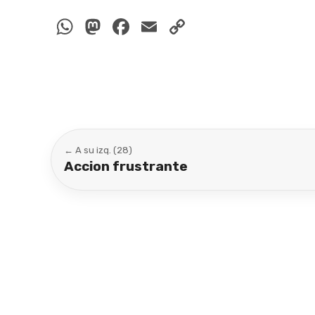
WhatsApp
Mastodon
Facebook
Email
Copy
Link
← A su izq. (28)
Accion frustrante