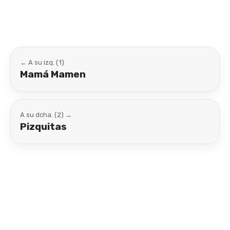
← A su izq. (1)
Mamá Mamen
A su dcha. (2) →
Pizquitas