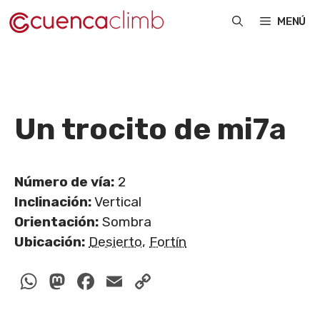
Saltar
MENÚ
al
contenido
Un trocito de mi
7a
Número de vía:
2
Inclinación:
Vertical
Orientación:
Sombra
Ubicación:
Desierto
,
Fortín
WhatsApp
Mastodon
Facebook
Email
Copy
Link