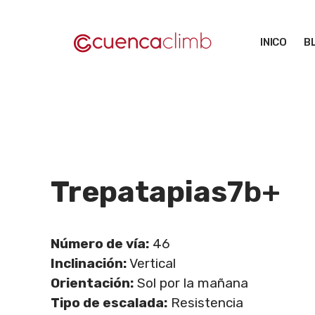
Saltar
al
INICO
B
contenido
Trepatapias
7b+
Número de vía:
46
Inclinación:
Vertical
Orientación:
Sol por la mañana
Tipo de escalada:
Resistencia