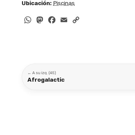
Ubicación:
Piscinas
WhatsApp
Mastodon
Facebook
Email
Copy
Link
← A su izq. (45)
Afrogalactic