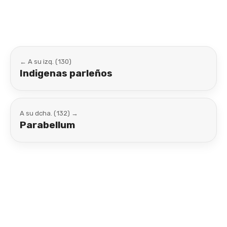
← A su izq. (130)
Indigenas parleños
A su dcha. (132) →
Parabellum