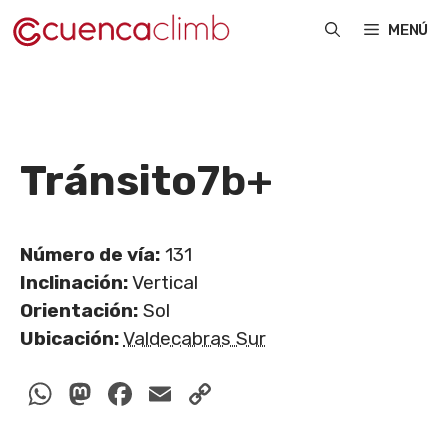
Saltar
MENÚ
al
contenido
Tránsito
7b+
Número de vía:
131
Inclinación:
Vertical
Orientación:
Sol
Ubicación:
Valdecabras Sur
WhatsApp
Mastodon
Facebook
Email
Copy
Link