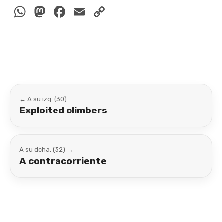
WhatsApp
Mastodon
Facebook
Email
Copy
Link
← A su izq. (30)
Exploited climbers
A su dcha. (32) →
A contracorriente