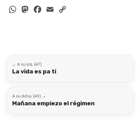
WhatsApp
Mastodon
Facebook
Email
Copy
Link
← A su izq. (47)
La vida es pa ti
A su dcha. (49) →
Mañana empiezo el régimen