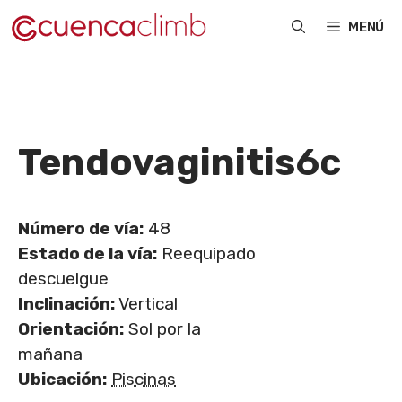
Saltar
MENÚ
al
contenido
Tendovaginitis
6c
Número de vía:
48
Estado de la vía:
Reequipado
descuelgue
Inclinación:
Vertical
Orientación:
Sol por la
mañana
Ubicación:
Piscinas