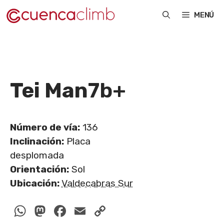
Saltar
MENÚ
al
contenido
Tei Man
7b+
Número de vía:
136
Inclinación:
Placa
desplomada
Orientación:
Sol
Ubicación:
Valdecabras Sur
WhatsApp
Mastodon
Facebook
Email
Copy