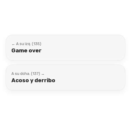
Link
← A su izq. (135)
Game over
A su dcha. (137) →
Acoso y derribo