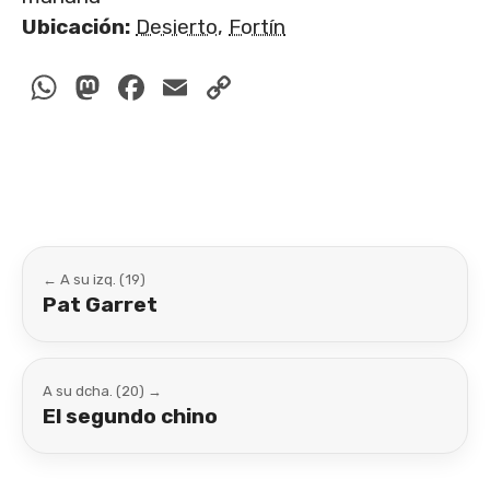
Ubicación:
Desierto
,
Fortín
WhatsApp
Mastodon
Facebook
Email
Copy
Link
← A su izq. (19)
Pat Garret
A su dcha. (20) →
El segundo chino