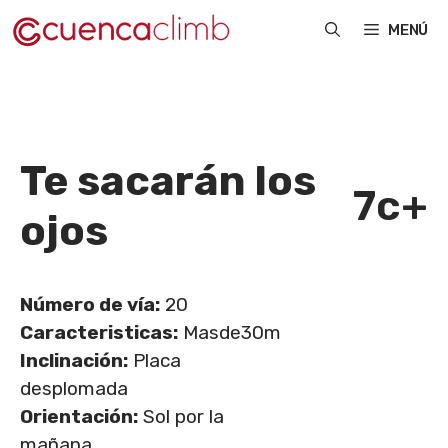
Saltar
MENÚ
al
contenido
Te sacarán los
7c+
ojos
Número de vía:
20
Caracteristicas:
Masde30m
Inclinación:
Placa
desplomada
Orientación:
Sol por la
mañana