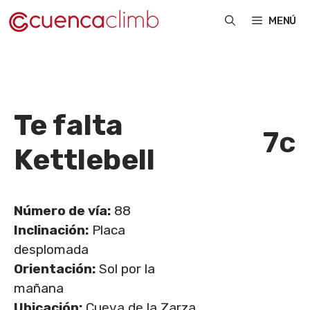
Saltar
MENÚ
al
contenido
Te falta
7c
Kettlebell
Número de vía:
88
Inclinación:
Placa
desplomada
Orientación:
Sol por la
mañana
Ubicación:
Cueva de la Zarza