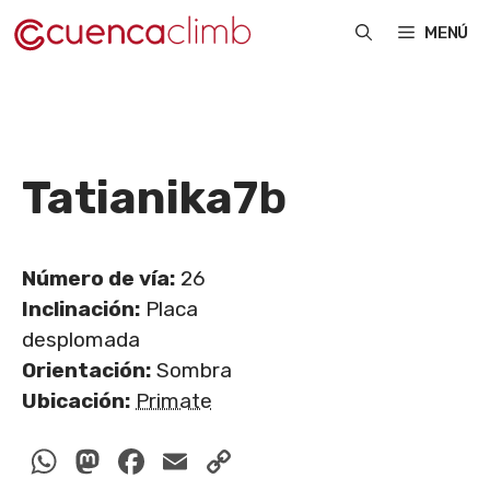
Saltar
MENÚ
al
contenido
Tatianika
7b
Número de vía:
26
Inclinación:
Placa
desplomada
Orientación:
Sombra
Ubicación:
Primate
WhatsApp
Mastodon
Facebook
Email
Copy