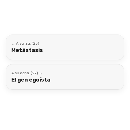
Link
← A su izq. (25)
Metástasis
A su dcha. (27) →
El gen egoísta