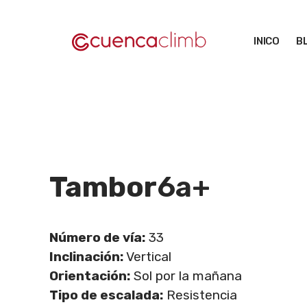
Saltar
al
INICO
B
contenido
Tambor
6a+
Número de vía:
33
Inclinación:
Vertical
Orientación:
Sol por la mañana
Tipo de escalada:
Resistencia