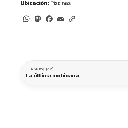
Ubicación:
Piscinas
WhatsApp
Mastodon
Facebook
Email
Copy
Link
← A su izq. (32)
La última mohicana