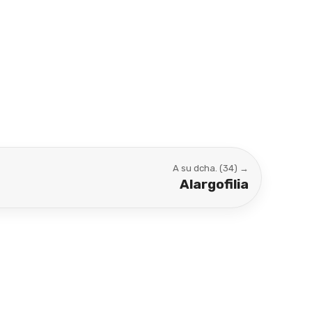
A su dcha. (34) →
Alargofilia