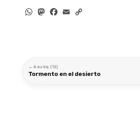
WhatsApp
Mastodon
Facebook
Email
Copy
Link
← A su izq. (12)
Tormento en el desierto