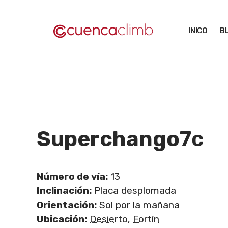
Saltar
al
INICO
B
contenido
Superchango
7c
Número de vía:
13
Inclinación:
Placa desplomada
Orientación:
Sol por la mañana
Ubicación:
Desierto
,
Fortín