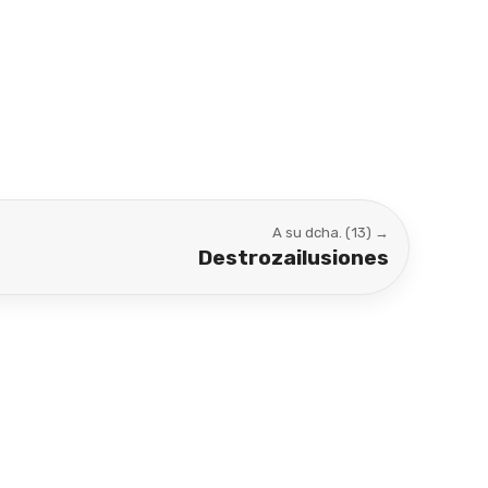
A su dcha. (13) →
Destrozailusiones