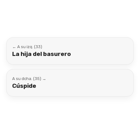
Link
← A su izq. (33)
La hija del basurero
A su dcha. (35) →
Cúspide