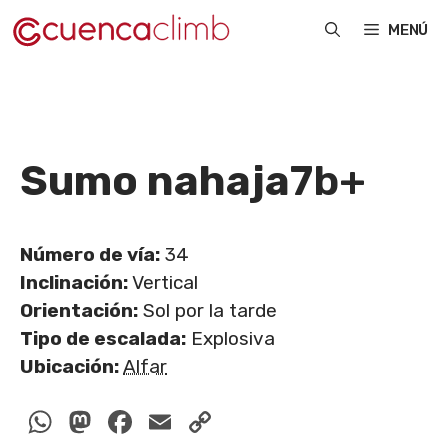
Saltar
MENÚ
al
contenido
Sumo nahaja
7b+
Número de vía:
34
Inclinación:
Vertical
Orientación:
Sol por la tarde
Tipo de escalada:
Explosiva
Ubicación:
Alfar
WhatsApp
Mastodon
Facebook
Email
Copy