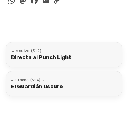
WhatsApp
Mastodon
Facebook
Email
Copy
Link
← A su izq. (51.2)
Directa al Punch Light
A su dcha. (51.4) →
El Guardián Oscuro