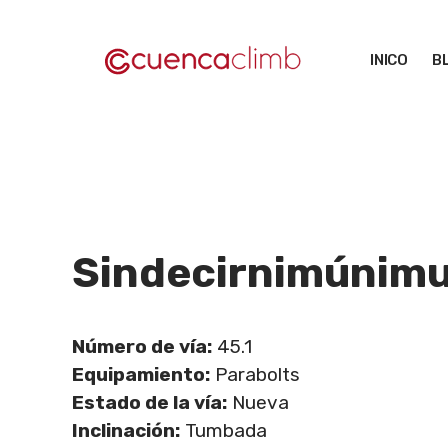
Saltar
al
INICO
B
contenido
Sindecirnimúnim
Número de vía:
45.1
Equipamiento:
Parabolts
Estado de la vía:
Nueva
Inclinación:
Tumbada