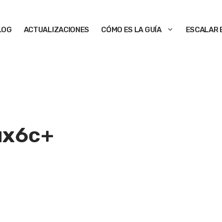
LOG
ACTUALIZACIONES
CÓMO ES LA GUÍA
ESCALAR 
ux
6c+