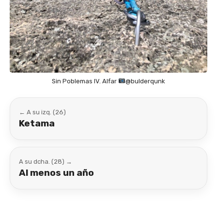
Sin Poblemas IV. Alfar
@bulderqunk
← A su izq. (26)
Ketama
A su dcha. (28) →
Al menos un año