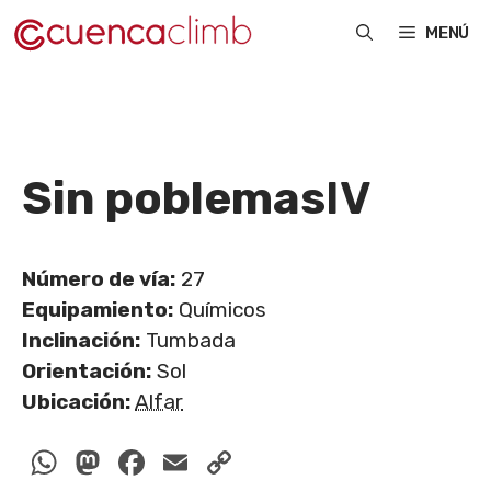
Saltar
MENÚ
al
contenido
Sin poblemas
IV
Número de vía:
27
Equipamiento:
Químicos
Inclinación:
Tumbada
Orientación:
Sol
Ubicación:
Alfar
WhatsApp
Mastodon
Facebook
Email
Copy