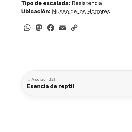
Tipo de escalada:
Resistencia
Ubicación:
Museo de los Horrores
WhatsApp
Mastodon
Facebook
Email
Copy
Link
← A su izq. (32)
Esencia de reptil