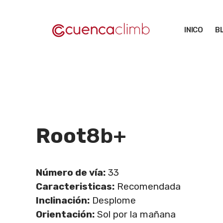
Saltar
al
INICO
B
contenido
Root
8b+
Número de vía:
33
Caracteristicas:
Recomendada
Inclinación:
Desplome
Orientación:
Sol por la mañana