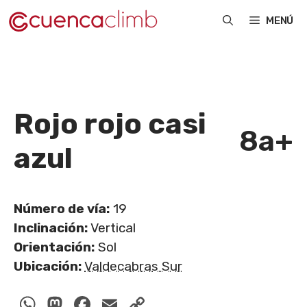
Saltar
MENÚ
al
contenido
Rojo rojo casi
8a+
azul
Número de vía:
19
Inclinación:
Vertical
Orientación:
Sol
Ubicación:
Valdecabras Sur
WhatsApp
Mastodon
Facebook
Email
Copy