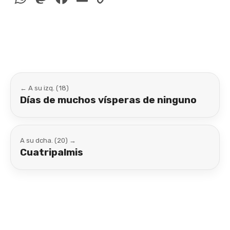
Link
← A su izq. (18)
Días de muchos vísperas de ninguno
A su dcha. (20) →
Cuatripalmis