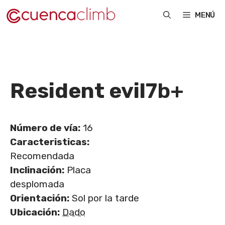
Saltar
MENÚ
al
contenido
Resident evil
7b+
Número de vía:
16
Caracteristicas:
Recomendada
Inclinación:
Placa
desplomada
Orientación:
Sol por la tarde
Ubicación:
Dado