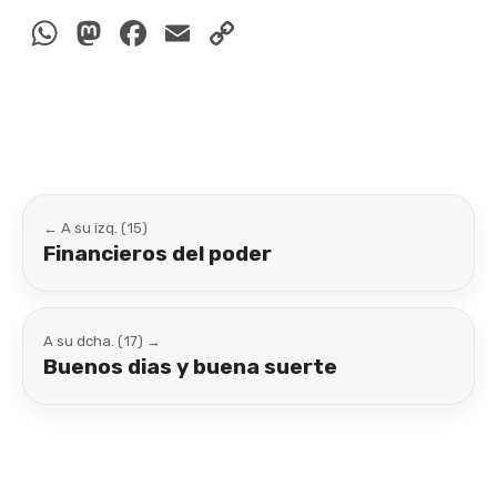
WhatsApp
Mastodon
Facebook
Email
Copy
Link
← A su izq. (15)
Financieros del poder
A su dcha. (17) →
Buenos dias y buena suerte