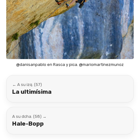
@danisanpablo en Rasca y pica. @mariomartinezmunoz
← A su izq. (57)
La ultimísima
A su dcha. (58) →
Hale-Bopp