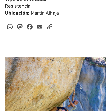
Resistencia
Ubicación:
Martín Alhaja
WhatsApp
Mastodon
Facebook
Email
Copy
Link