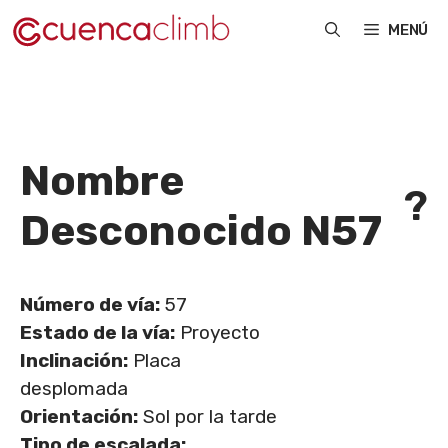
Saltar
MENÚ
al
contenido
Nombre
?
Desconocido N57
Número de vía:
57
Estado de la vía:
Proyecto
Inclinación:
Placa
desplomada
Orientación:
Sol por la tarde
Tipo de escalada: