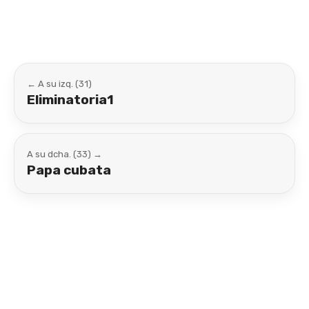
← A su izq. (31)
Eliminatoria1
A su dcha. (33) →
Papa cubata