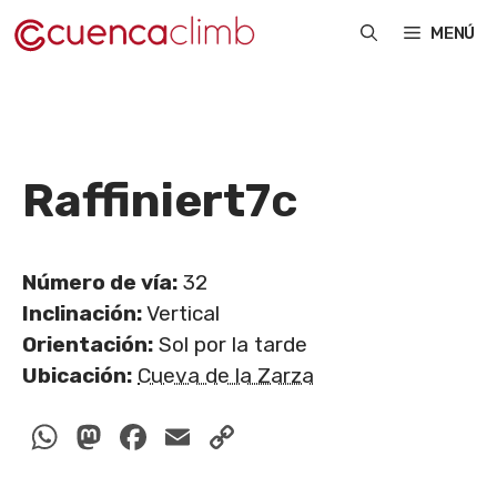
Saltar
MENÚ
al
contenido
Raffiniert
7c
Número de vía:
32
Inclinación:
Vertical
Orientación:
Sol por la tarde
Ubicación:
Cueva de la Zarza
WhatsApp
Mastodon
Facebook
Email
Copy
Link