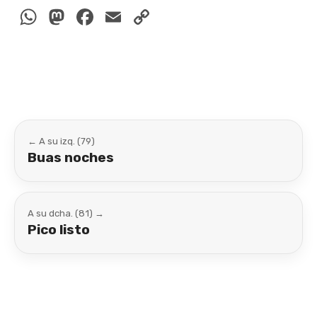
WhatsApp
Mastodon
Facebook
Email
Copy
Link
← A su izq. (79)
Buas noches
A su dcha. (81) →
Pico listo