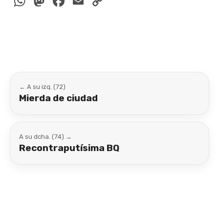
WhatsApp
Mastodon
Facebook
Email
Copy
Link
← A su izq. (72)
Mierda de ciudad
A su dcha. (74) →
Recontraputísima BQ