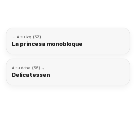
← A su izq. (53)
La princesa monobloque
A su dcha. (55) →
Delicatessen