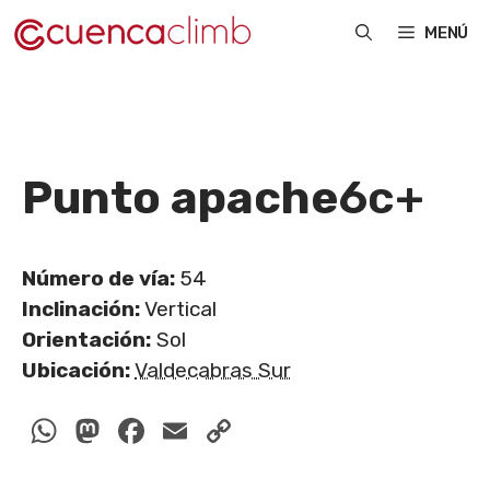
Saltar
MENÚ
al
contenido
Punto apache
6c+
Número de vía:
54
Inclinación:
Vertical
Orientación:
Sol
Ubicación:
Valdecabras Sur
WhatsApp
Mastodon
Facebook
Email
Copy
Link