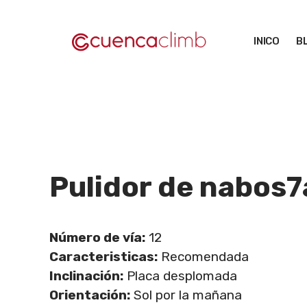
Saltar
al
INICO
B
contenido
Pulidor de nabos
7
Número de vía:
12
Caracteristicas:
Recomendada
Inclinación:
Placa desplomada
Orientación:
Sol por la mañana