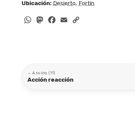
Ubicación:
Desierto
,
Fortín
WhatsApp
Mastodon
Facebook
Email
Copy
Link
← A su izq. (11)
Acción reacción