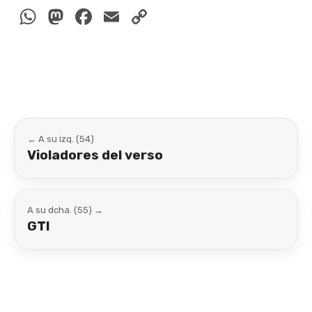
WhatsApp
Mastodon
Facebook
Email
Copy
Link
← A su izq. (54)
Violadores del verso
A su dcha. (55) →
GTI