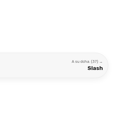
A su dcha. (37) →
Slash