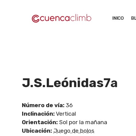
Saltar
al
INICO
B
contenido
J.S.Leónidas
7a
Número de vía:
36
Inclinación:
Vertical
Orientación:
Sol por la mañana
Ubicación:
Juego de bolos