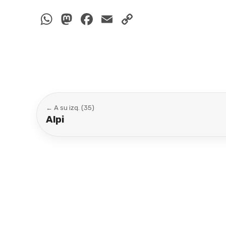
WhatsApp
Mastodon
Facebook
Email
Copy
Link
← A su izq. (35)
Alpi