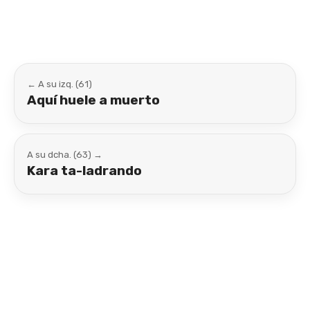
← A su izq. (61)
Aquí huele a muerto
A su dcha. (63) →
Kara ta-ladrando