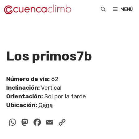
Saltar
MENÚ
al
contenido
Los primos
7b
Número de vía:
62
Inclinación:
Vertical
Orientación:
Sol por la tarde
Ubicación:
Gena
WhatsApp
Mastodon
Facebook
Email
Copy
Link