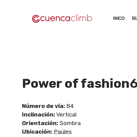
Saltar
al
INICO
B
contenido
Power of fashion
Número de vía:
84
Inclinación:
Vertical
Orientación:
Sombra
Ubicación:
Paúles