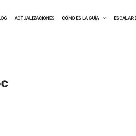
LOG
ACTUALIZACIONES
CÓMO ES LA GUÍA
ESCALAR 
6c