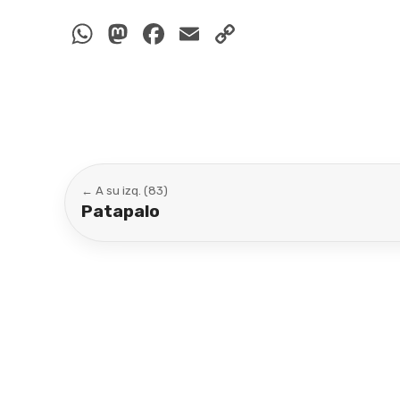
WhatsApp
Mastodon
Facebook
Email
Copy
Link
← A su izq. (83)
Patapalo