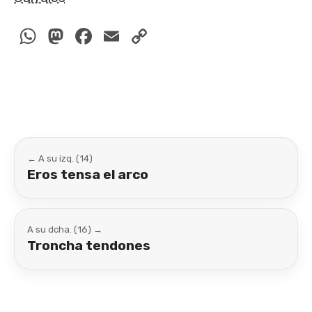
WhatsApp
Mastodon
Facebook
Email
Copy
Link
← A su izq. (14)
Eros tensa el arco
A su dcha. (16) →
Troncha tendones