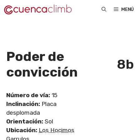
Saltar
MENÚ
al
contenido
Poder de
8b
convicción
Número de vía:
15
Inclinación:
Placa
desplomada
Orientación:
Sol
Ubicación:
Los Hocimos
Garrulos