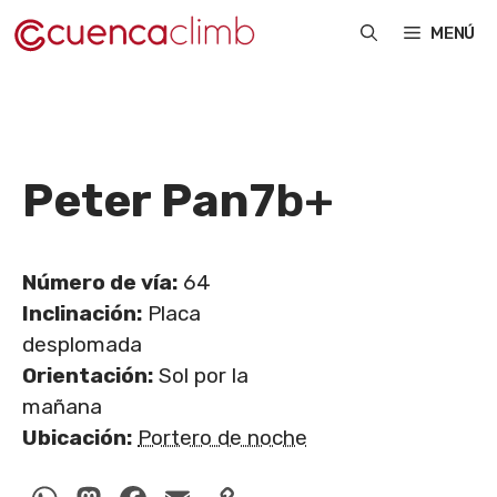
Saltar
MENÚ
al
contenido
Peter Pan
7b+
Número de vía:
64
Inclinación:
Placa
desplomada
Orientación:
Sol por la
mañana
Ubicación:
Portero de noche