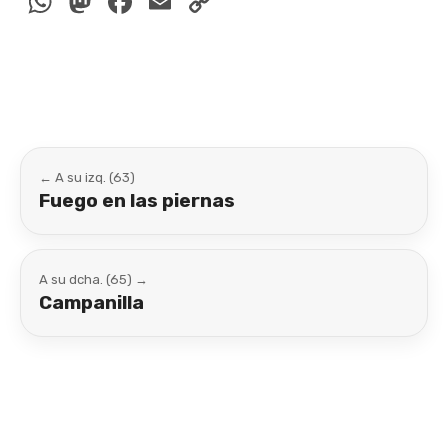
WhatsApp
Mastodon
Facebook
Email
Copy
Link
← A su izq. (63)
Fuego en las piernas
A su dcha. (65) →
Campanilla