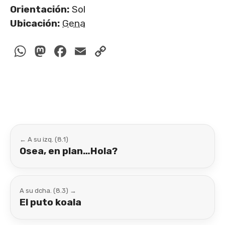
Orientación:
Sol
Ubicación:
Gena
WhatsApp
Mastodon
Facebook
Email
Copy
Link
← A su izq. (8.1)
Osea, en plan…Hola?
A su dcha. (8.3) →
El puto koala