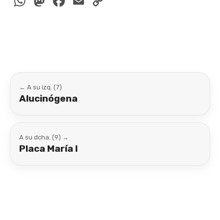
WhatsApp
Mastodon
Facebook
Email
Copy
Link
← A su izq. (7)
Alucinógena
A su dcha. (9) →
Placa María I