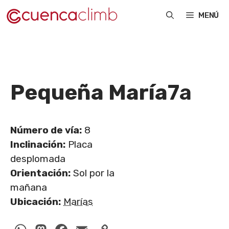
Saltar
MENÚ
al
contenido
Pequeña María
7a
Número de vía:
8
Inclinación:
Placa
desplomada
Orientación:
Sol por la
mañana
Ubicación:
Marías