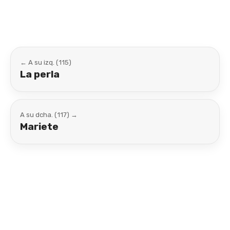
← A su izq. (115)
La perla
A su dcha. (117) →
Mariete