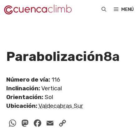
Saltar
MENÚ
al
contenido
Parabolización
8a
Número de vía:
116
Inclinación:
Vertical
Orientación:
Sol
Ubicación:
Valdecabras Sur
WhatsApp
Mastodon
Facebook
Email
Copy
Link