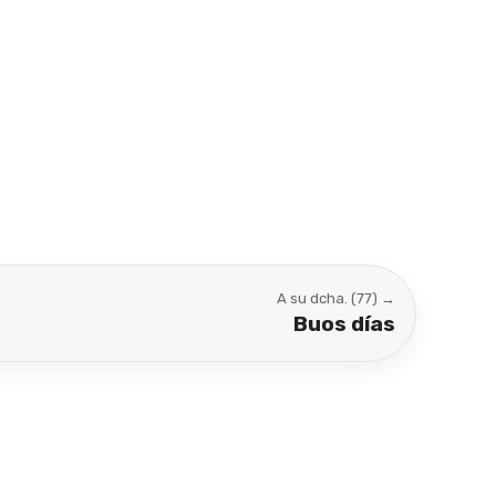
A su dcha. (77) →
Buos días