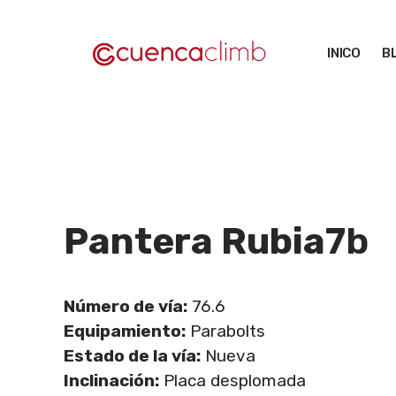
Saltar
al
INICO
B
contenido
Pantera Rubia
7b
Número de vía:
76.6
Equipamiento:
Parabolts
Estado de la vía:
Nueva
Inclinación:
Placa desplomada