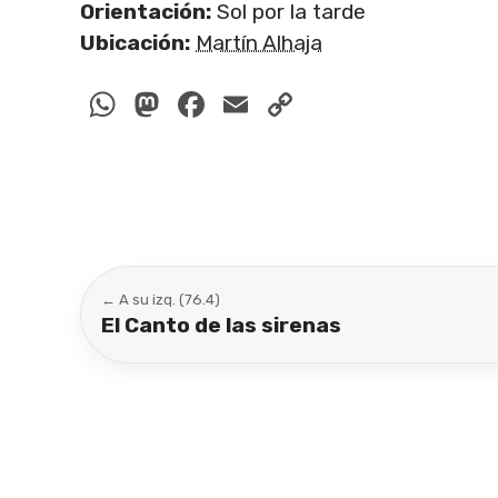
Orientación:
Sol por la tarde
Ubicación:
Martín Alhaja
WhatsApp
Mastodon
Facebook
Email
Copy
Link
← A su izq. (76.4)
El Canto de las sirenas