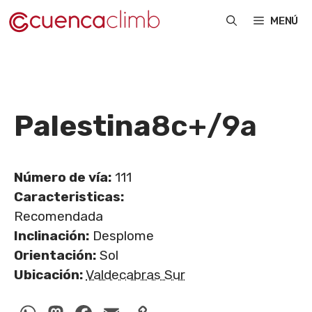
Saltar
MENÚ
al
contenido
Palestina
8c+/9a
Número de vía:
111
Caracteristicas:
Recomendada
Inclinación:
Desplome
Orientación:
Sol
Ubicación:
Valdecabras Sur