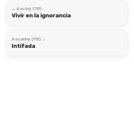
← A su izq. (110)
Vivir en la ignorancia
A su dcha. (112) →
Intifada