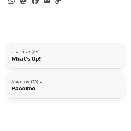
WhatsApp
Mastodon
Facebook
Email
Copy
Link
← A su izq. (68)
What’s Up!
A su dcha. (70) →
Pacolmo