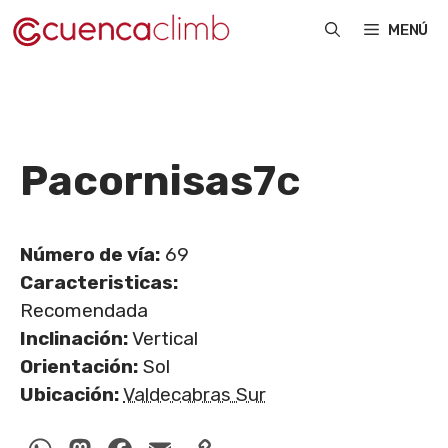
Saltar
MENÚ
al
contenido
Pacornisas
7c
Número de vía:
69
Caracteristicas:
Recomendada
Inclinación:
Vertical
Orientación:
Sol
Ubicación:
Valdecabras Sur