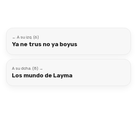
← A su izq. (6)
Ya ne trus no ya boyus
A su dcha. (8) →
Los mundo de Layma