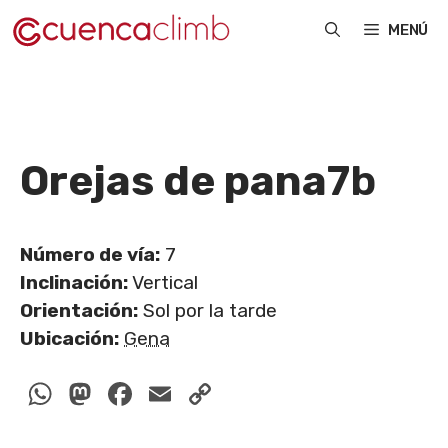
Saltar
MENÚ
al
contenido
Orejas de pana
7b
Número de vía:
7
Inclinación:
Vertical
Orientación:
Sol por la tarde
Ubicación:
Gena
WhatsApp
Mastodon
Facebook
Email
Copy
Link