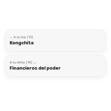
Link
← A su izq. (13)
Kongchita
A su dcha. (15) →
Financieros del poder