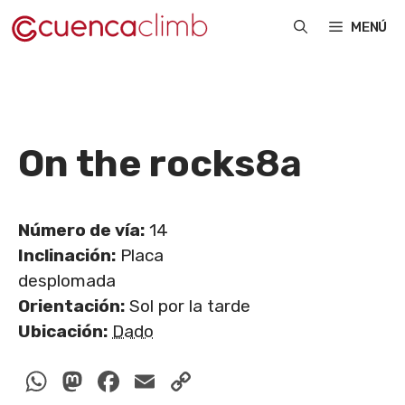
Saltar
MENÚ
al
contenido
On the rocks
8a
Número de vía:
14
Inclinación:
Placa
desplomada
Orientación:
Sol por la tarde
Ubicación:
Dado
WhatsApp
Mastodon
Facebook
Email
Copy