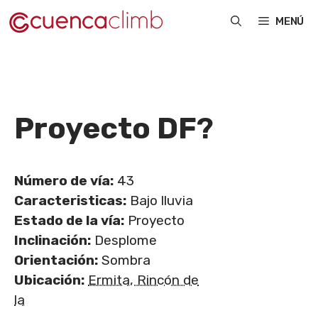
Saltar
MENÚ
al
contenido
Proyecto DF
?
Número de vía:
43
Caracteristicas:
Bajo lluvia
Estado de la vía:
Proyecto
Inclinación:
Desplome
Orientación:
Sombra
Ubicación:
Ermita, Rincón de
la