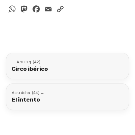
WhatsApp
Mastodon
Facebook
Email
Copy
Link
← A su izq. (42)
Circo ibérico
A su dcha. (44) →
El intento