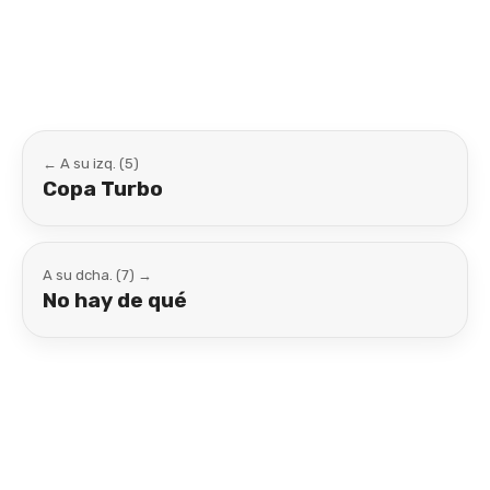
Link
← A su izq. (5)
Copa Turbo
A su dcha. (7) →
No hay de qué