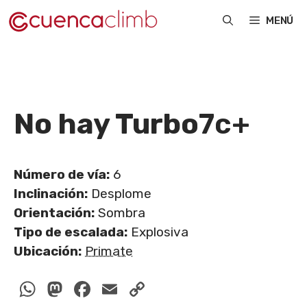
Saltar
MENÚ
al
contenido
No hay Turbo
7c+
Número de vía:
6
Inclinación:
Desplome
Orientación:
Sombra
Tipo de escalada:
Explosiva
Ubicación:
Primate
WhatsApp
Mastodon
Facebook
Email
Copy