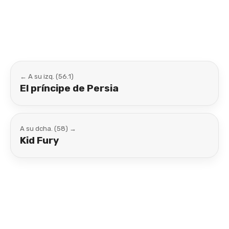
Link
← A su izq. (56.1)
El príncipe de Persia
A su dcha. (58) →
Kid Fury