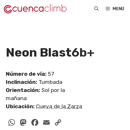
Saltar
MENÚ
al
contenido
Neon Blast
6b+
Número de vía:
57
Inclinación:
Tumbada
Orientación:
Sol por la
mañana
Ubicación:
Cueva de la Zarza
WhatsApp
Mastodon
Facebook
Email
Copy