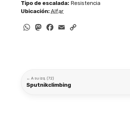
Tipo de escalada:
Resistencia
Ubicación:
Alfar
WhatsApp
Mastodon
Facebook
Email
Copy
Link
← A su izq. (72)
Sputnikclimbing