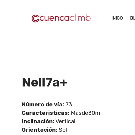
Saltar
al
INICO
B
contenido
Nell
7a+
Número de vía:
73
Caracteristicas:
Masde30m
Inclinación:
Vertical
Orientación:
Sol