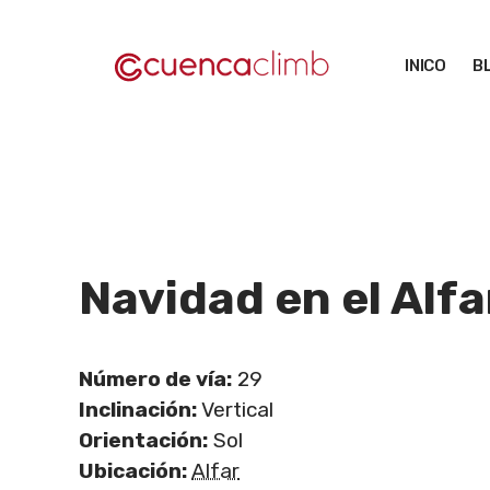
Saltar
al
INICO
B
contenido
Navidad en el Alfa
Número de vía:
29
Inclinación:
Vertical
Orientación:
Sol
Ubicación:
Alfar