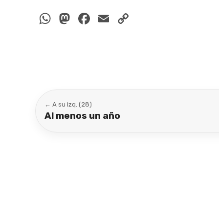
WhatsApp
Mastodon
Facebook
Email
Copy
Link
← A su izq. (28)
Al menos un año