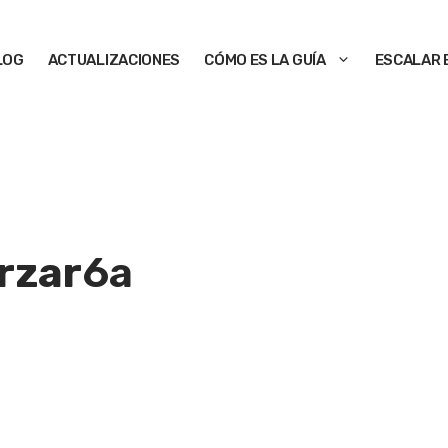
LOG
ACTUALIZACIONES
CÓMO ES LA GUÍA
ESCALAR 
rzar
6a