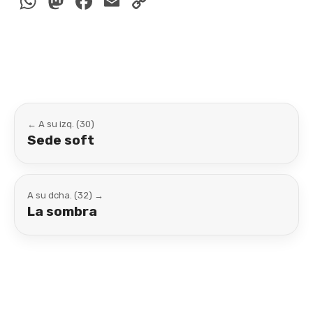
WhatsApp
Mastodon
Facebook
Email
Copy
Link
← A su izq. (30)
Sede soft
A su dcha. (32) →
La sombra