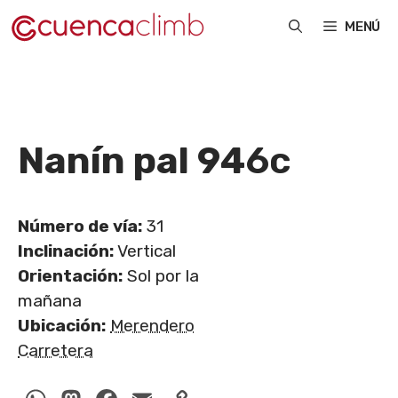
Saltar
MENÚ
al
contenido
Nanín pal 94
6c
Número de vía:
31
Inclinación:
Vertical
Orientación:
Sol por la
mañana
Ubicación:
Merendero
Carretera