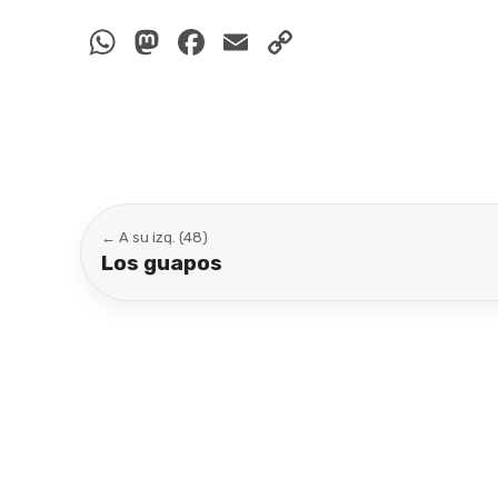
WhatsApp
Mastodon
Facebook
Email
Copy
Link
← A su izq. (48)
Los guapos