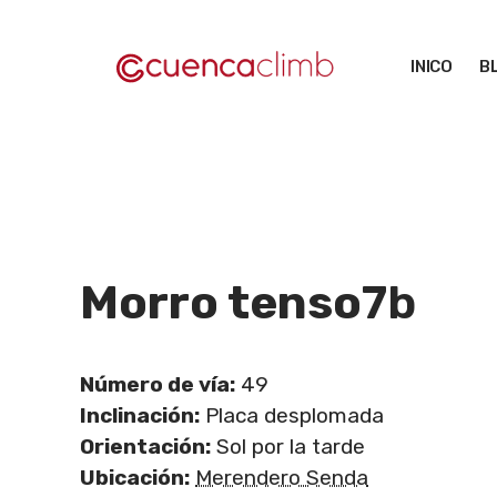
Saltar
al
INICO
B
contenido
Morro tenso
7b
Número de vía:
49
Inclinación:
Placa desplomada
Orientación:
Sol por la tarde
Ubicación:
Merendero Senda