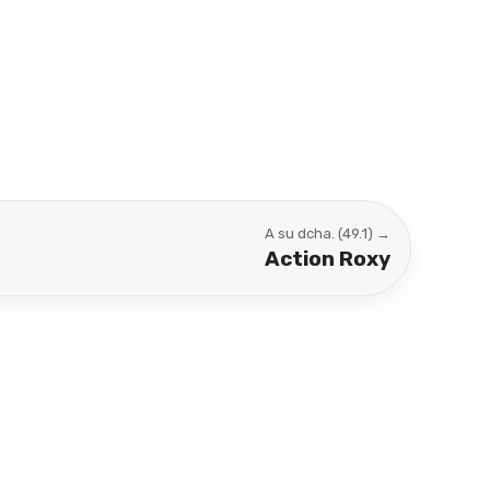
A su dcha. (49.1) →
Action Roxy